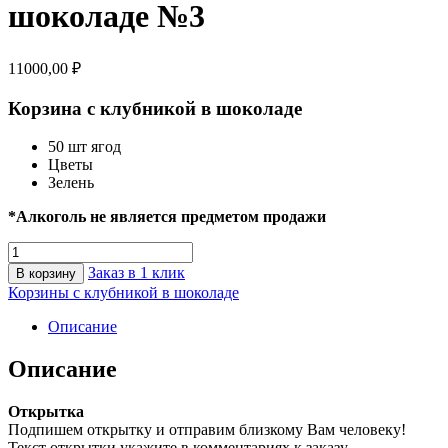
шоколаде №3
11000,00
₽
Корзина с клубникой в шоколаде
50 шт ягод
Цветы
Зелень
*Алкоголь не является предметом продажи
Количество
товара
Заказ в 1 клик
В корзину
Корзина
Корзины с клубникой в шоколаде
с
клубникой
Описание
в
шоколаде
Описание
№3
Открытка
Подпишем открытку и отправим близкому Вам человеку!
Текст открытки укажите в комментариях к заказу.