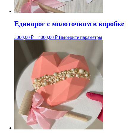
Единорог с молоточком в коробке
Этот
3000,00
₽
–
4000,00
₽
Выберите параметры
товар
имеет
несколько
вариаций.
Опции
можно
выбрать
на
странице
товара.