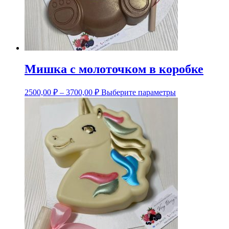
Мишка с молоточком в коробке
Этот
2500,00
₽
–
3700,00
₽
Выберите параметры
товар
имеет
несколько
вариаций.
Опции
можно
выбрать
на
странице
товара.