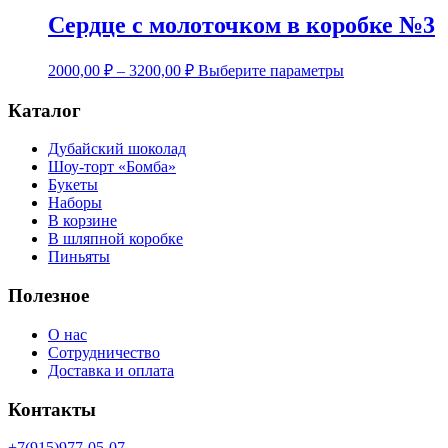
Сердце с молоточком в коробке №3
Этот
2000,00
₽
–
3200,00
₽
Выберите параметры
товар
имеет
Каталог
несколько
вариаций.
Дубайский шоколад
Опции
Шоу-торт «Бомба»
можно
Букеты
выбрать
Наборы
на
В корзине
странице
В шляпной коробке
товара.
Пиньяты
Полезное
О нас
Сотрудничество
Доставка и оплата
Контакты
+7(915)977-05-07