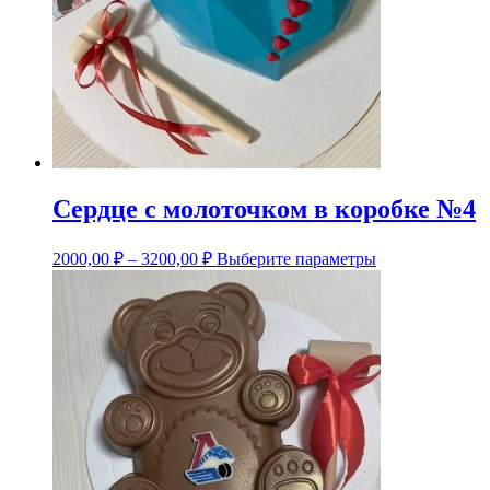
Сердце с молоточком в коробке №4
Этот
2000,00
₽
–
3200,00
₽
Выберите параметры
товар
имеет
несколько
вариаций.
Опции
можно
выбрать
на
странице
товара.