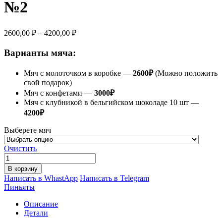
№2
2600,00
₽
–
4200,00
₽
Варианты мяча:
Мяч с молоточком в коробке —
2600₽
(Можно положить
свой подарок)
Мяч с конфетами —
3000₽
Мяч с клубникой в бельгийском шоколаде 10 шт —
4200₽
Выберете мяч
Очистить
Количество
товара
В корзину
Мяч
Написать в WhastApp
Написать в Telegram
с
Пиньяты
молоточком
в
Описание
коробке
Детали
№2